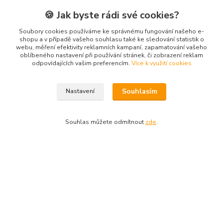
🍪 Jak byste rádi své cookies?
463 22 Mníšek - Fojtka
Soubory cookies používáme ke správnému fungování našeho e-
shopu a v případě vašeho souhlasu také ke sledování statistik o
webu, měření efektivity reklamních kampaní, zapamatování vašeho
oblíbeného nastavení při používání stránek, či zobrazení reklam
Kontakty
odpovídajících vašim preferencím.
Více k využití cookies
Souhlasím
Nastavení
Souhlas můžete odmítnout
zde
.
GolfGripy
Richard Barusel
+420 731 547 837
obchod@golfgripy.cz