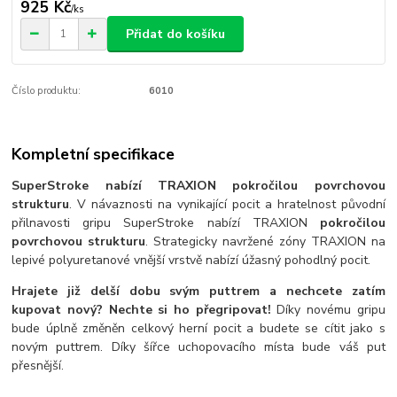
925 Kč
/
ks
Přidat do košíku
Číslo produktu:
6010
Kompletní specifikace
SuperStroke nabízí TRAXION pokročilou povrchovou
strukturu
. V návaznosti na vynikající pocit a hratelnost původní
přilnavosti gripu SuperStroke nabízí TRAXION
pokročilou
povrchovou strukturu
. Strategicky navržené zóny TRAXION na
lepivé polyuretanové vnější vrstvě nabízí úžasný pohodlný pocit.
Hrajete již delší dobu svým puttrem a nechcete zatím
kupovat nový? Nechte si ho přegripovat!
Díky novému gripu
bude úplně změněn celkový herní pocit a budete se cítit jako s
novým puttrem. Díky šířce uchopovacího místa bude váš put
přesnější.