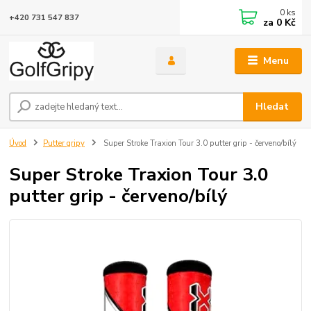
0
ks
+420 731 547 837
za
0 Kč
Menu
Hledat
Úvod
Putter gripy
Super Stroke Traxion Tour 3.0 putter grip - červeno/bílý
Super Stroke Traxion Tour 3.0
putter grip - červeno/bílý