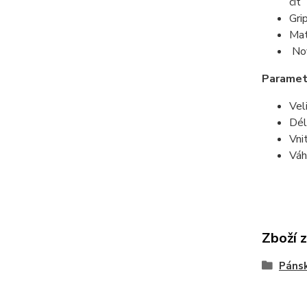
cit
Gri
Mat
Nov
Paramet
Vel
Dél
Vni
Váh
Zboží 
Pánsk