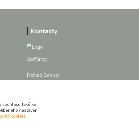
Kontakty
GolfGripy
Richard Barusel
+420 731 547 837
obchod@golfgripy.cz
 souhlasu také ke
blíbeného nastavení
yužití cookies