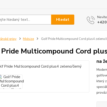
Nevíte
Hledat
+420
ánské gripy
Midsize
Golf Pride Multicompound Cord plus4 zeleno/
 Pride Multicompound Cord plus
na ž
Modern
golfov
který z
speciá
prováz