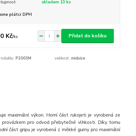
tupnost
skladem 13 ks
sme plátci DPH
0 Kč
Přidat do košíku
/
ks
roduktu:
P2003M
velikost:
midsize
je maximální výkon. Horní část rukojeti je vyrobená ze
ým provázkem pro odvod přebytečné vlhkosti. Díky tomu
odní část gripu je vyrobená z měkké gumy pro maximální