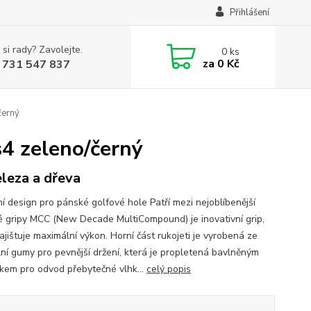
Přihlášení
 si rady? Zavolejte.
0
ks
za
0 Kč
 731 547 837
černý
4 zeleno/černý
eleza a dřeva
í design pro pánské golfové hole Patří mezi nejoblíbenější
é gripy MCC (New Decade MultiCompound) je inovativní grip,
ajištuje maximální výkon. Horní část rukojeti je vyrobená ze
lní gumy pro pevnější držení, která je propletená bavlněným
kem pro odvod přebytečné vlhk...
celý popis