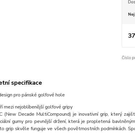
Dos
Nej
37
Číslo p
tní specifikace
design pro pánské golfové hole
ří mezi nejoblíbenější golfové gripy
 (New Decade MultiCompound) je inovativní grip, který zajištu
ciální gumy pro pevnější držení, která je propletená bavlněn
to grip skvěle funguje ve všech povětrnostních podmínkách. Sp