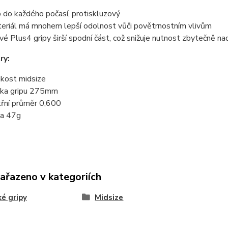
p do každého počasí, protiskluzový
eriál má mnohem lepší odolnost vůči povětrnostním vlivům
é Plus4 gripy širší spodní část, což snižuje nutnost zbytečně nad
ry:
ikost midsize
ka gripu 275mm
třní průměr 0,600
a 47g
zařazeno v kategoriích
é gripy
Midsize